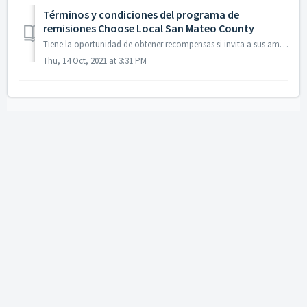
Términos y condiciones del programa de
remisiones Choose Local San Mateo County
Tiene la oportunidad de obtener recompensas si invita a sus amigos a registrarse en la aplicación Choose Local San Mateo County (“Choose Local San Mateo Co...
Thu, 14 Oct, 2021 at 3:31 PM