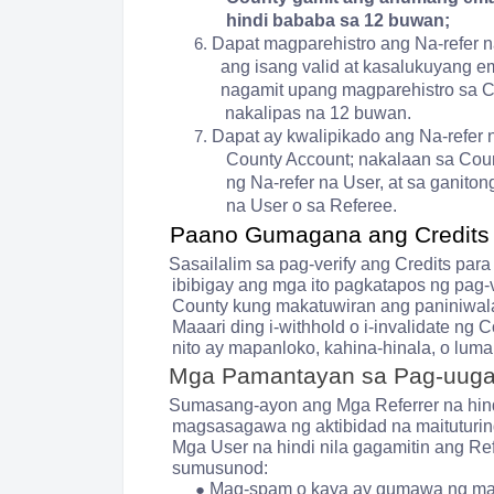
hindi bababa sa 12 buwan;
6.
Dapat magparehistro ang Na-refer 
ang isang valid at kasalukuyang e
nagamit upang magparehistro sa 
nakalipas na 12 buwan.
7.
Dapat ay kwalipikado ang Na-refe
County Account; nakalaan sa Coun
ng Na-refer na User, at sa ganitong
na User o sa Referee.
Paano Gumagana ang Credit
Sasailalim sa pag-verify ang Credits par
ibibigay ang mga ito pagkatapos ng pag-v
County kung makatuwiran ang paniniwala 
Maaari ding i-withhold o i-invalidate ng
nito ay mapanloko, kahina-hinala, o luma
Mga Pamantayan sa Pag-uugal
Sumasang-ayon ang Mga Referrer na hindi
magsasagawa ng aktibidad na maituturing
Mga User na hindi nila gagamitin ang R
sumusunod:
●
Mag-spam o kaya ay gumawa ng ma