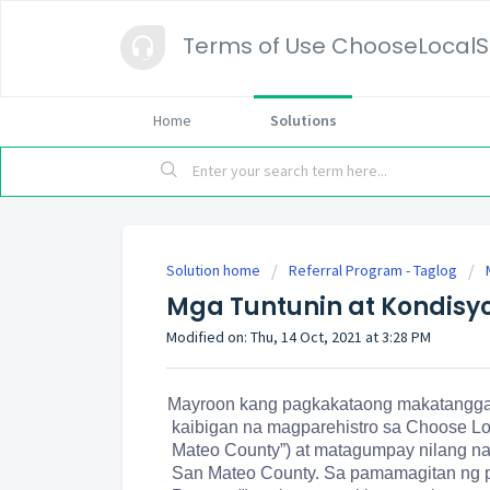
Terms of Use ChooseLocal
Home
Solutions
Solution home
Referral Program - Taglog
Mga Tuntunin at Kondisy
Modified on: Thu, 14 Oct, 2021 at 3:28 PM
Mayroon kang pagkakataong makatanggap
kaibigan na magparehistro sa
Choose Lo
Mateo County”) at matagumpay nilang na-
San Mateo County. Sa pamamagitan ng pa