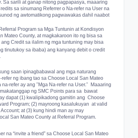
 Sa sarili at ganap nitong pagpapasya, maaaring
dits sa sinumang Referrer o Na-refer na User na
asunod ng awtomatikong pagwawakas dahil naabot
eferral Program sa Mga Tuntunin at Kondisyon
 Mateo County, at magkakaroon ito ng bisa sa
y ang Credit sa ilalim ng mga tuntuning may bisa
ng tinutukoy sa ibaba) ang kanyang debit o credit
.
o kung saan ipinagbabawal ang mga naturang
-refer ng ibang tao sa Choose Local San Mateo
 na-refer ay ang "Mga Na-refer na User." Maaaring
a makatanggap ng SMC Points para sa bawat
r ay dapat (1) kwalipikadong gamitin ang Choose
ard Program; (2) mayroong kasalukuyan at valid
ccount; at (3) kung hindi man ay may
cal San Mateo County at Referral Program.
r na “invite a friend” sa Choose Local San Mateo