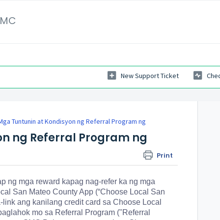
SMC
New Support Ticket
Chec
Mga Tuntunin at Kondisyon ng Referral Program ng
on ng Referral Program ng
Print
 ng mga reward kapag nag-refer ka ng mga
cal San Mateo County App
(“Choose Local San
link ang kanilang credit card sa Choose Local
glahok mo sa Referral Program ("Referral