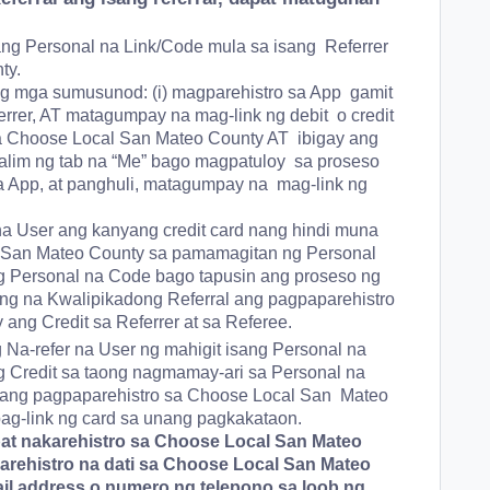
ang Personal na Link/Code mula sa isang Referrer
ty.
ng mga sumusunod: (i) magparehistro sa App gamit
rrer, AT matagumpay na mag-link ng debit o credit
 sa Choose Local San Mateo County AT ibigay ang
alim ng tab na “Me”
bago
magpatuloy sa proseso
 sa App, at panghuli, matagumpay na mag-link ng
 na User ang kanyang credit card nang hindi muna
 San Mateo County sa pamamagitan ng Personal
ng Personal na Code bago tapusin ang proseso ng
turing na Kwalipikadong Referral ang pagpaparehistro
ay ang Credit sa Referrer at sa Referee.
a-refer na User ng mahigit isang Personal na
g Credit sa taong nagmamay-ari sa Personal na
 ang pagpaparehistro sa Choose Local San Mateo
pag-link ng card sa unang pagkakataon.
pat nakarehistro sa Choose Local San Mateo
arehistro na dati sa Choose Local San Mateo
l address o numero ng telepono sa loob ng