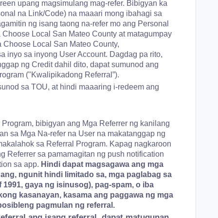
creen upang magsimulang mag-refer. Bibigyan ka
ersonal na Link/Code) na maaari mong ibahagi sa
amitin ng isang taong na-refer mo ang Personal
a Choose Local San Mateo County
at
matagumpay
sa Choose Local San Mateo County,
a inyo sa inyong User Account. Dagdag pa rito,
gap ng Credit dahil dito, dapat sumunod ang
 Program ("Kwalipikadong Referral”).
sunod sa TOU, at hindi maaaring i-redeem ang
 Program, bibigyan ang Mga Referrer ng kanilang
an sa Mga Na-refer na User na makatanggap ng
 makalahok sa Referral Program. Kapag nagkaroon
g Referrer sa pamamagitan ng push notification
tion sa app.
Hindi dapat magsagawa ang mga
 ang, ngunit hindi limitado sa, mga paglabag sa
1991, gaya ng isinusog), pag-spam, o iba
tikong kasanayan, kasama ang paggawa ng mga
posibleng pagmulan ng referral.
ferral ang isang referral, dapat matugunan