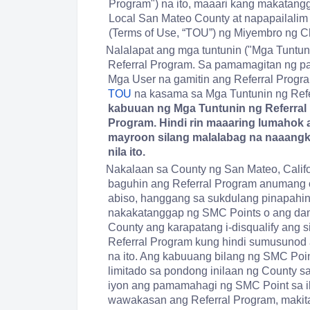
Program") na ito, maaari kang makatan
Local San Mateo County at napapailalim
(Terms of Use, “TOU”) ng Miyembro ng 
Nalalapat ang mga tuntunin ("Mga Tuntuni
Referral Program. Sa pamamagitan ng p
Mga User na gamitin ang Referral Progra
TOU
na kasama sa Mga Tuntunin ng Refer
kabuuan ng Mga Tuntunin ng Referral n
Program. Hindi rin maaaring lumahok 
mayroon silang malalabag na naaangk
nila ito.
Nakalaan sa County ng San Mateo, Calif
baguhin ang Referral Program anumang 
abiso, hanggang sa sukdulang pinapahint
nakakatanggap ng SMC Points o ang dami
County ang karapatang i-disqualify ang
Referral Program kung hindi sumusunod a
na ito. Ang kabuuang bilang ng SMC Poi
limitado sa pondong inilaan ng County s
iyon ang pamamahagi ng SMC Point sa il
wawakasan ang Referral Program, makita 