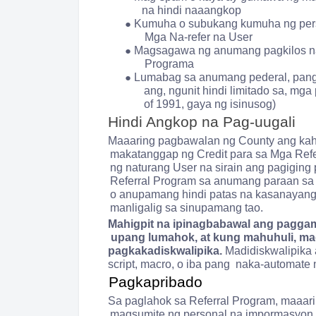
na hindi naaangkop
●
Kumuha o subukang kumuha ng perso
Mga Na-refer na User
●
Magsagawa ng anumang pagkilos n
Programa
●
Lumabag sa anumang pederal, pang-
ang, ngunit hindi limitado sa, mg
of 1991, gaya ng isinusog)
Hindi Angkop na Pag-uugali
Maaaring pagbawalan ng County ang kahi
makatanggap ng Credit para sa Mga Refe
ng naturang User na sirain ang pagiging 
Referral Program sa anumang paraan sa 
o anupamang hindi patas na kasanayang
manligalig sa sinupamang tao.
Mahigpit na ipinagbabawal ang pagga
upang lumahok, at kung mahuhuli, mag
pagkakadiskwalipika.
Madidiskwalipika
script, macro, o iba pang naka-automate
Pagkapribado
Sa paglahok sa Referral Program, maaaring
magsumite ng personal na impormasyon.