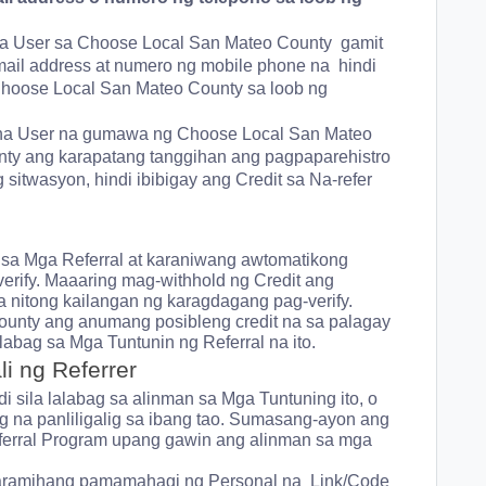
na User sa Choose Local San Mateo County gamit
mail address at numero ng mobile phone na hindi
Choose Local San Mateo County sa loob ng
r na User na gumawa ng Choose Local San Mateo
ty ang karapatang tanggihan ang pagpaparehistro
 sitwasyon, hindi ibibigay ang Credit sa Na-refer
s
a sa Mga Referral at karaniwang awtomatikong
erify. Maaaring mag-withhold ng Credit ang
nitong kailangan ng karagdagang pag-verify.
 County ang anumang posibleng credit na sa palagay
labag sa Mga Tuntunin ng Referral na ito.
i ng Referrer
 sila lalabag sa alinman sa Mga Tuntuning ito, o
 na panliligalig sa ibang tao. Sumasang-ayon ang
eferral Program upang gawin ang alinman sa mga
ramihang pamamahagi ng Personal na Link/Code