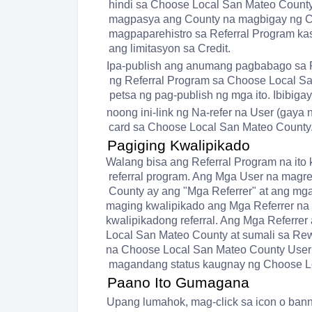
hindi sa Choose Local San Mateo County.
magpasya ang County na magbigay ng Cre
magpaparehistro sa Referral Program k
ang limitasyon sa Credit.
Ipa-publish ang anumang pagbabago sa R
ng Referral Program sa Choose Local San
petsa ng pag-publish ng mga ito. Ibibiga
noong ini-link ng Na-refer na User (gaya 
card sa Choose Local San Mateo County
Pagiging Kwalipikado
Walang bisa ang Referral Program na it
referral program. Ang Mga User na magre
County ay ang "Mga Referrer" at ang mga
maging kwalipikado ang Mga Referrer n
kwalipikadong referral. Ang Mga Referre
Local San Mateo County at sumali sa Rew
na Choose Local San Mateo County User A
magandang status kaugnay ng Choose Lo
Paano Ito Gumagana
Upang lumahok, mag-click sa icon o banne