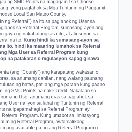
ggap ng SMC Points na magagamit sa Choose
 ang iyong paglahok sa Mga Tuntunin ng Paggamit
Choose Local San Mateo County.
n ng Referral") na ito sa paglahok ng User sa
aglahok sa Referral Program, sumasang-ayon ang
m gaya ng nakabalangkas dito, at alinsunod sa
ral na ito.
Kung hindi ka sumasang-ayon sa
a ito, hindi ka maaaring lumahok sa Referral
ang Mga User sa Referral Program kung
op na patakaran o regulasyon kapag ginawa
ornia (ang "County") ang karapatang wakasan o
oras, sa anumang dahilan, nang walang paunang
ulutan ng batas, pati ang mga paraan kung paano
 ng SMC Points na nake-credit. Nakalaan sa
 sinumang User anumang oras sa paglahok sa
ng User na iyon sa lahat ng Tuntunin ng Referral
nts na ipapamahagi sa Referral Program ay
a Referral Program. Kung umabot sa limitasyong
alim ng Referral Program, awtomatikong
mang available pa rin ang Referral Program o