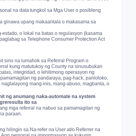
nal na data tungkol sa Mga User o posibleng
a ginawa upang makaantala o makasama sa
estado, o lokal na batas o regulasyon (kasama
a paglabag sa Telephone Consumer Protection Act
t sino na lumahok sa Referral Program o
rral kung matutukoy ng County na sinusubukan
patas, integridad, o lehitimong operasyon ng
pamamagitan ng pandaraya, pag-hack, panloloko,
 naglalayong mang-inis, mang-abuso, magbanta, o
mit ng anumang naka-automate na system
reresulta ito sa
 ang mga referral na nabuo sa pamamagitan ng
 na paraan.
 hilingin sa Na-refer na User at/o Referrer na
 Ang personal na impormasyon ay kukunin,