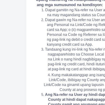
ang mga sumusunod na kondisyon:
1.
Dapat gamitin ng Na-refer na User 
na may magandang status sa Coun
2.
Dapat gawin ng Na-refer na User a
ang Personal na Link/Code ng Refe
card sa App; o (ii) magparehistro
Personal na Code ng Referrer sa il
ng pag-link ng debit o credit card
kanyang credit card sa App.
3.
Tandaang kung ini-link ng Na-refer
nagpaparehistro sa Choose Local
na Link o nang hindi nagbibigay 
pag-link ng credit card, hindi itu
at pag-link ng card at hindi ibibig
4.
Kung makakatanggap ang isang N
Link/Code, ibibigay ng County an
Link/Code na ginamit upang tapusin
County at ang proseso ng 
5.
Ang Na-refer na User ay hindi da
County at hindi dapat nakapagp
County gamit ang anumang emai