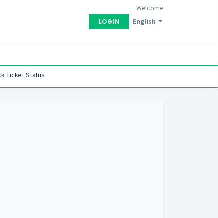
Welcome
English
LOGIN
k Ticket Status